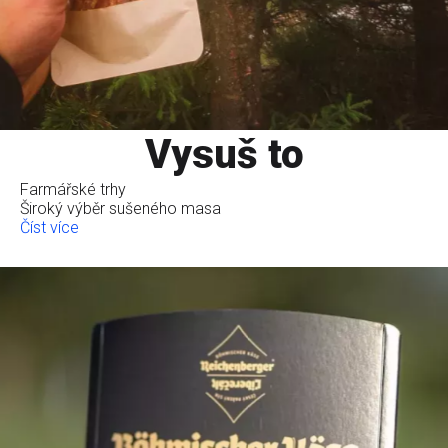
Vysuš to
Farmářské trhy
Široký výběr sušeného masa
Číst více