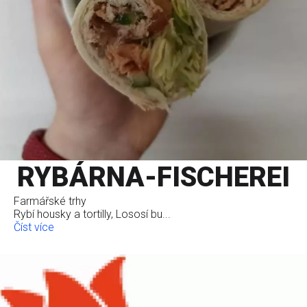
RYBÁRNA-FISCHEREI
Farmářské trhy
Rybí housky a tortilly, Lososí bu...
Číst více