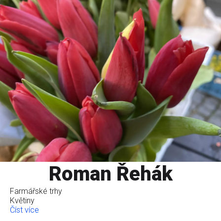
Roman Řehák
Farmářské trhy
Květiny
Číst více