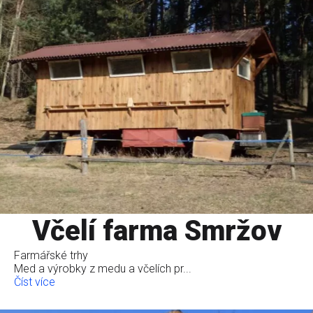
Včelí farma Smržov
Farmářské trhy
Med a výrobky z medu a včelích pr...
Číst více