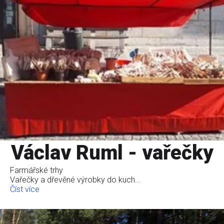
Václav Ruml - vařečky
Farmářské trhy
Vařečky a dřevěné výrobky do kuch...
Číst více