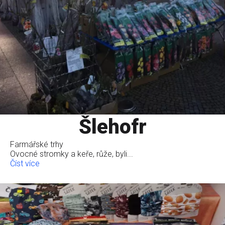
Šlehofr
Farmářské trhy
Ovocné stromky a keře, růže, byli...
Číst více