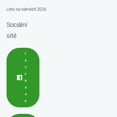
Léto na náměstí 2026
Sociální
sítě
F
A
C
E
B
O
O
K