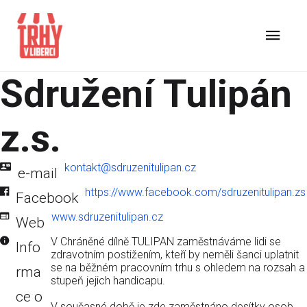
Sdružení Tulipán
z.s.
kontakt@sdruzenitulipan.cz
e-mail
https://www.facebook.com/sdruzenitulipan.zs
Facebook
www.sdruzenitulipan.cz
Web
V Chráněné dílně TULIPAN zaměstnáváme lidi se
Info
zdravotním postižením, kteří by neměli šanci uplatnit
se na běžném pracovním trhu s ohledem na rozsah a
rma
stupeň jejich handicapu.
ce o
V současné době je zde zaměstnáno desítky osob