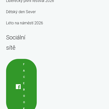
Liberecký pivní festival 2026
Dětský den Sever
Léto na náměstí 2026
Sociální
sítě
F
A
C
E
B
O
O
K