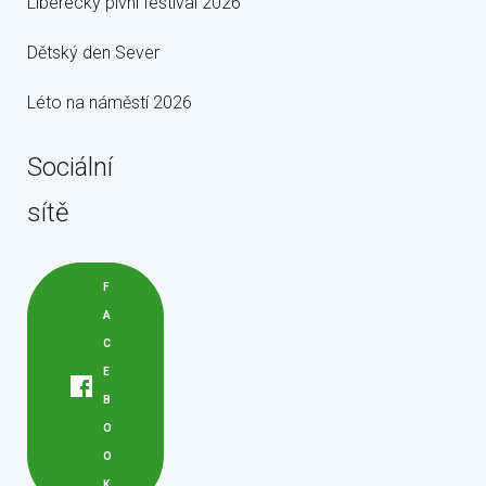
Liberecký pivní festival 2026
Dětský den Sever
Léto na náměstí 2026
Sociální
sítě
F
A
C
E
B
O
O
K