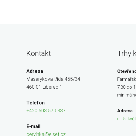
Kontakt
Trhy 
Adresa
Otevřen
Masarykova třída 455/34
Farmářsk
460 01 Liberec 1
7:30 do 1
minimáln
Telefon
+420 603 570 337
Adresa
ul. 5. kv
E-mail
cervinka@elset.cz