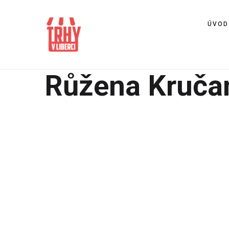
ÚVOD
Růžena Kruča