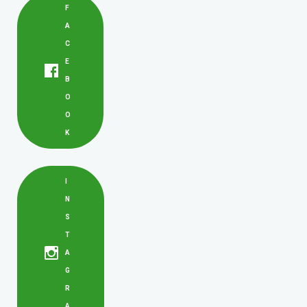
F
A
C
E
B
O
O
K
I
N
S
T
A
G
R
A