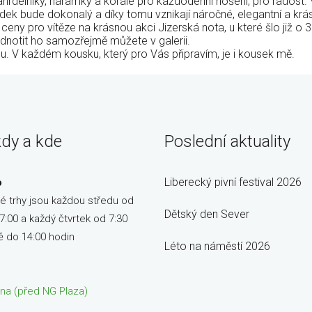
hrdelníky, náramky a korále pro každodenní nošení, pro radost.
edek bude dokonalý a díky tomu vznikají náročné, elegantní a kr
ceny pro vítěze na krásnou akci Jizerská nota, u které šlo již o 
dnotit ho samozřejmě můžete v galerii.
ou. V každém kousku, který pro Vás připravím, je i kousek mě.
kdy a kde
Poslední aktuality
Liberecký pivní festival 2026
o
é trhy jsou každou středu od
Dětský den Sever
7:00 a každý čtvrtek od 7:30
ě do 14:00 hodin
Léto na náměstí 2026
ětna (před NG Plaza)