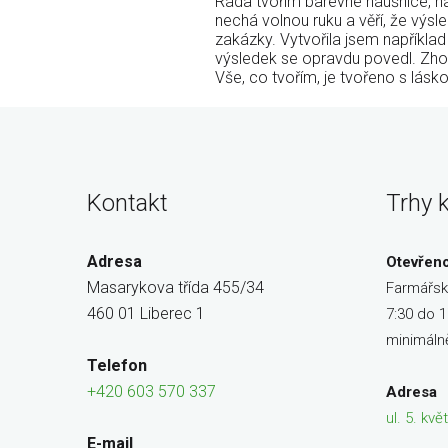
Ráda tvořím barevné náušnice, ná
nechá volnou ruku a věří, že výsl
zakázky. Vytvořila jsem například 
výsledek se opravdu povedl. Zho
Vše, co tvořím, je tvořeno s lásk
Kontakt
Trhy 
Adresa
Otevřen
Masarykova třída 455/34
Farmářsk
460 01 Liberec 1
7:30 do 1
minimáln
Telefon
+420 603 570 337
Adresa
ul. 5. kv
E-mail