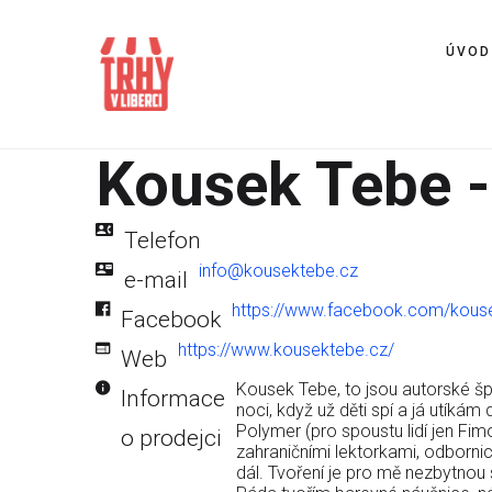
ÚVOD
Kousek Tebe -
Telefon
info@kousektebe.cz
e-mail
https://www.facebook.com/kous
Facebook
https://www.kousektebe.cz/
Web
Kousek Tebe, to jsou autorské špe
Informace
noci, když už děti spí a já utíkám
Polymer (pro spoustu lidí jen Fim
o prodejci
zahraničními lektorkami, odborni
dál. Tvoření je pro mě nezbytnou s