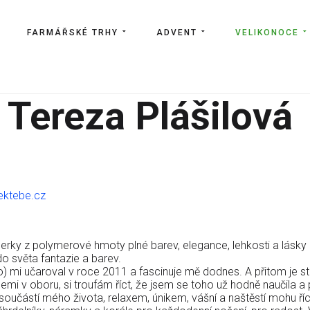
FARMÁŘSKÉ TRHY
ADVENT
VELIKONOCE
 Tereza Plášilová
ektebe.cz
rky z polymerové hmoty plné barev, elegance, lehkosti a lásky k t
 do světa fantazie a barev.
o) mi učaroval v roce 2011 a fascinuje mě dodnes. A přitom je st
cemi v oboru, si troufám říct, že jsem se toho už hodně naučila 
oučástí mého života, relaxem, únikem, vášní a naštěstí mohu říct,