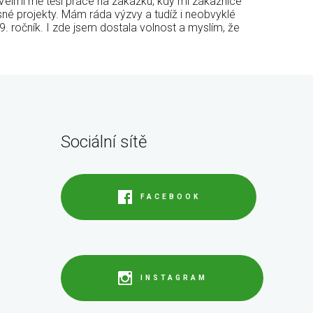
 Velmi mě těší práce na zakázku, kdy mi zákaznice
ásné projekty. Mám ráda výzvy a tudíž i neobvyklé
39. ročník. I zde jsem dostala volnost a myslím, že
Sociální sítě
FACEBOOK
INSTAGRAM