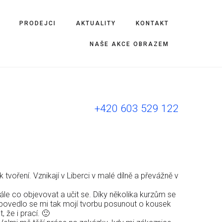
PRODEJCI
AKTUALITY
KONTAKT
NAŠE AKCE OBRAZEM
+420 603 529 122
voření. Vznikají v Liberci v malé dílně a převážně v
ále co objevovat a učit se. Díky několika kurzům se
a povedlo se mi tak mojí tvorbu posunout o kousek
 že i prací. 🙂