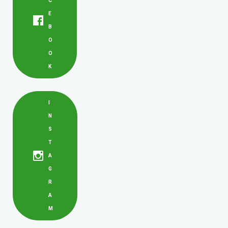
C
E
B
O
O
K
I
N
S
T
A
G
R
A
M