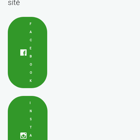
sítě
F
A
C
E
B
O
O
K
I
N
S
T
A