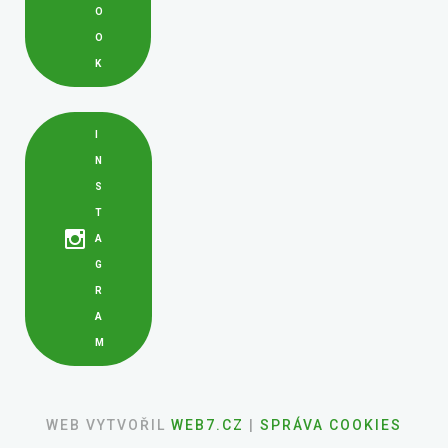
O
O
K
I
N
S
T
A
G
R
A
M
WEB VYTVOŘIL
WEB7.CZ
|
SPRÁVA COOKIES