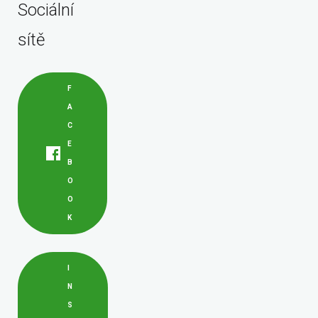
Sociální
sítě
F
A
C
E
B
O
O
K
I
N
S