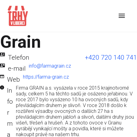
Grain
Telefon
+420 720 140 741
info@farmagrain.cz
e-mail
https://farma-grain.cz
Web
Firma GRAIN a.s. vysázela v roce 2015 krajinotvorné
In
sady, celkem 5 ha těchto sadů je osázeno jeřabinou. V
roce 2017 bylo vysázeno 10 ha ovocných sadů, kdy
fo
převládajícím druhem je slivoň. V roce 2018 došlo k
rozšíření výsadby ovocných o dalších 27 ha s
r
převládajícím druhem jabloň a slivoň, dalšími druhy jsou
m
višeň, třešeň a hrušeň. A z tohoto ovoce v Grainu
vyrábějí vynikající mošty a povidla, které si můžete
a
nakoupit právě na našem trhu.