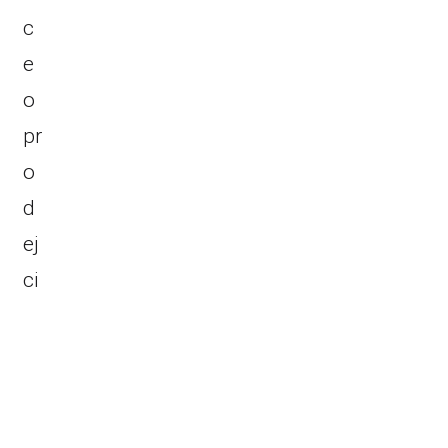
c
e
o
pr
o
d
ej
ci