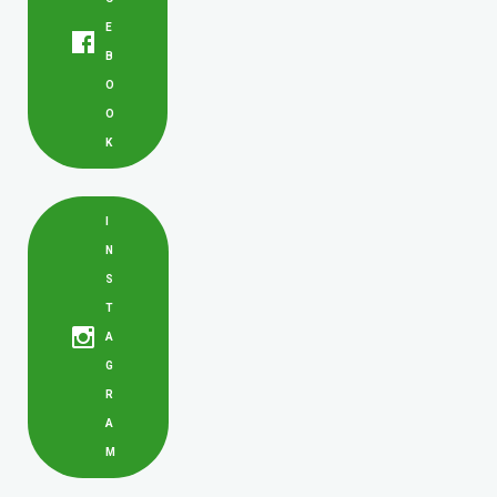
E
B
O
O
K
I
N
S
T
A
G
R
A
M