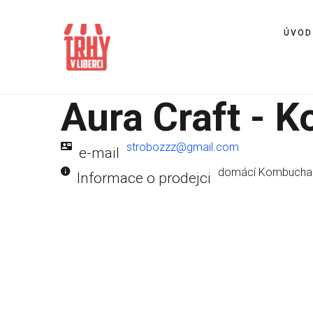
ÚVOD
Aura Craft - 
strobozzz@gmail.com
e-mail
domácí Kombucha 
Informace o prodejci