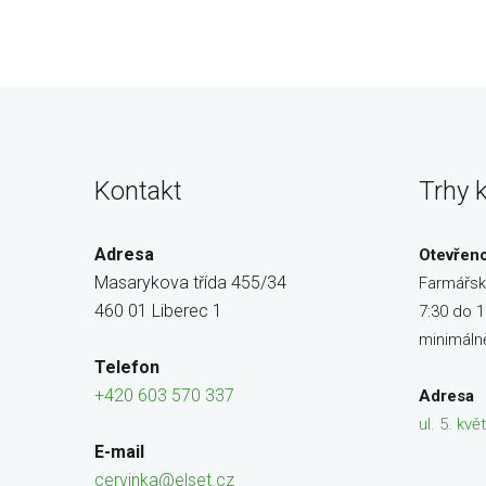
Kontakt
Trhy 
Adresa
Otevřen
Masarykova třída 455/34
Farmářsk
460 01 Liberec 1
7:30 do 1
minimáln
Telefon
+420 603 570 337
Adresa
ul. 5. kv
E-mail
cervinka@elset.cz