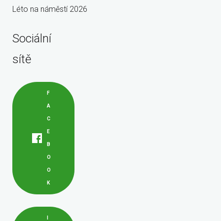
Léto na náměstí 2026
Sociální
sítě
F
A
C
E
B
O
O
K
I