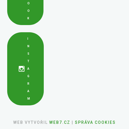
O
O
K
I
N
S
T
A
G
R
A
M
WEB VYTVOŘIL
WEB7.CZ
|
SPRÁVA COOKIES