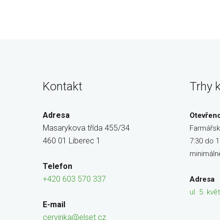
Kontakt
Trhy 
Adresa
Otevřen
Masarykova třída 455/34
Farmářsk
460 01 Liberec 1
7:30 do 1
minimáln
Telefon
+420 603 570 337
Adresa
ul. 5. kv
E-mail
cervinka@elset.cz