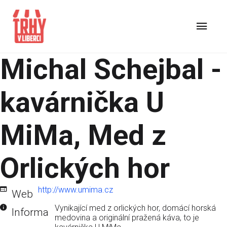
Michal Schejbal -
kavárnička U
MiMa, Med z
Orlických hor
http://www.umima.cz
Web
Vynikající med z orlických hor, domácí horská
Informa
medovina a originální pražená káva, to je