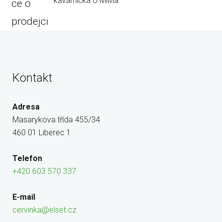
kavárnička U MiMa
ce o
prodejci
Kontakt
Adresa
Masarykova třída 455/34
460 01 Liberec 1
Telefon
+420 603 570 337
E-mail
cervinka@elset.cz