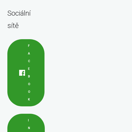
Sociální
sítě
F
A
C
E
B
O
O
K
I
N