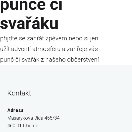
punče či
svařáku
přijďte se zahřát zpěvem nebo si jen
užít adventí atmosféru a zahřeje vás
punč či svařák z našeho občerstvení
Kontakt
Adresa
Masarykova třída 455/34
460 01 Liberec 1