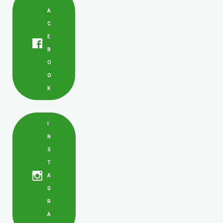
A
C
E
B
O
O
K
I
N
S
T
A
G
R
A